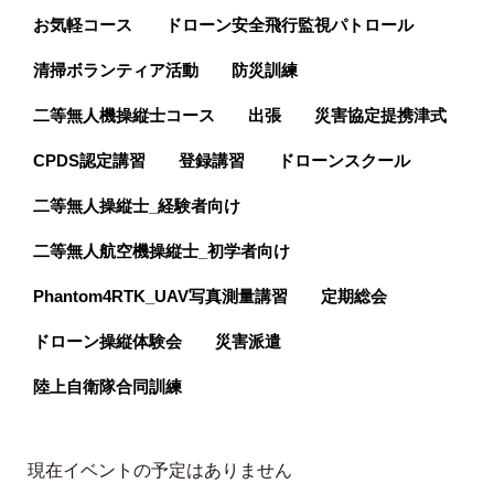
お気軽コース
ドローン安全飛行監視パトロール
清掃ボランティア活動
防災訓練
二等無人機操縦士コース
出張
災害協定提携津式
CPDS認定講習
登録講習
ドローンスクール
二等無人操縦士_経験者向け
二等無人航空機操縦士_初学者向け
Phantom4RTK_UAV写真測量講習
定期総会
ドローン操縦体験会
災害派遣
陸上自衛隊合同訓練
現在イベントの予定はありません