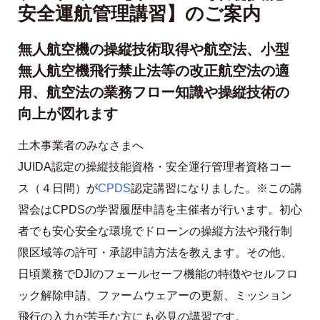
安全運航管理講習】のご案内
無人航空機の操縦技術取得や航空法、小型
無人航空機飛行禁止法等の改正航空法の適
用、航空法の業務フロー知識や操縦技術の
向上が図れます
土木事業者のみなさまへ
JUIDA認定の操縦技能資格・安全運行管理者資格コー
ス（４日間）が
CPDS
認定講習になりました。※この講
習会はCPDSの学習履歴申請を主催者が行います。初心
者でも安心安全な環境でドローンの操縦方法や飛行制
限区域等の許可・承認申請方法を教えます。その他、
日頃業務でDJIのフェールセーフ機能の特徴やセルフロ
ック解除申請、ファームウェアーの更新、ミッション
飛行の入力が苦手な方にも必見の講習です。