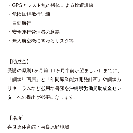
・GPSアシスト無の機体による操縦訓練
・危険回避飛行訓練
・自動航行
・安全運行管理者の意義
・無人航空機に関わるリスク等
【助成金】
受講の原則1ヶ月前（1ヶ月半前が望ましい）までに、
「訓練計画届」と「年間職業能力開発計画」や訓練カ
リキュラムなど必用な書類を
沖縄県労働局助成金セン
ター
への提出が必要になります。
【場所】
喜良原体育館・喜良原野球場