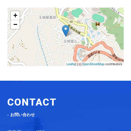
+
−
Leaflet
| ©
OpenStreetMap
contributors
CONTACT
お問い合わせ