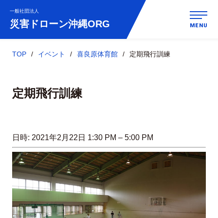
一般社団法人
災害ドローン
沖縄ORG
MENU
TOP
イベント
喜良原体育館
定期飛行訓練
定期飛行訓練
日時:
2021年2月22日 1:30 PM
–
5:00 PM