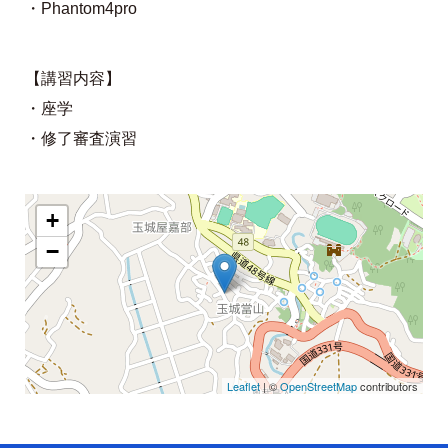
・Phantom4pro
【講習内容】
・座学
・修了審査演習
+
−
Leaflet
| ©
OpenStreetMap
contributors